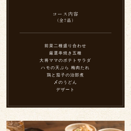
コース内容
（全7品）
前菜二種盛り合わせ
厳選串焼き五種
大将ママのポテトサラダ
ハモの天ぷら 梅肉たれ
鶏と茄子の治部煮
〆のうどん
デザート