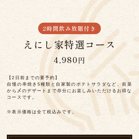
2時間飲み放題付き
えにし家特選コース
4,980
円
【2日前までの要予約】
自慢の串焼き5種類と自家製のポテトサラダなど、
前菜
から〆のデザートまで
存分にお楽しみいただけるお得な
コースです。
※表示価格は全て税込みです。