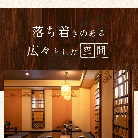
落ち着
きのある
広々
とした