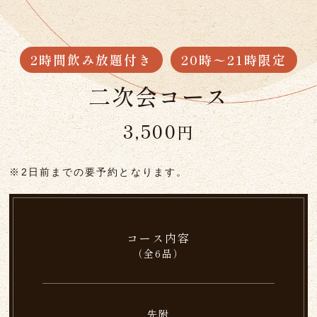
2時間飲み放題付き
20時〜21時限定
二次会コース
3,500
円
※2日前までの要予約となります。
コース内容
（全6品）
先附