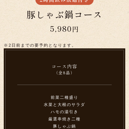
豚しゃぶ鍋コース
5,980
円
※2日前までの要予約となります。
コース内容
（全8品）
前菜二種盛り
水菜と大根のサラダ
ハモの湯引き
厳選串焼き二種
豚しゃぶ鍋