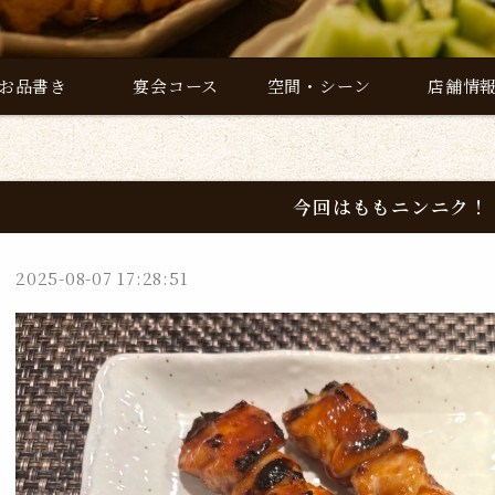
お品書き
宴会コース
空間・シーン
店舗情
今回はももニンニク！
2025-08-07 17:28:51