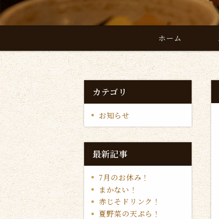
ホーム
カテゴリ
お知らせ
最新記事
7月のお休み！
まかない！
赤じそドリンク！
夏野菜の天ぷら！