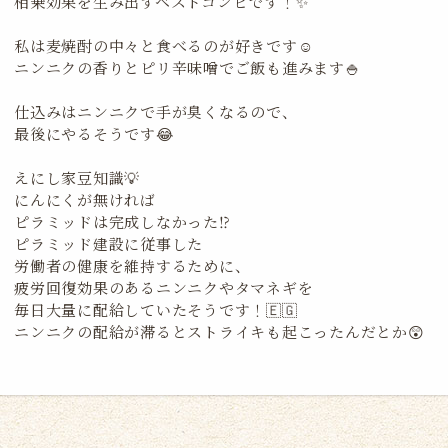
相乗効果を生み出すベストコンビです！✨
私は麦焼酎の中々と食べるのが好きです☺️
ニンニクの香りとピリ辛味噌でご飯も進みます🍚
仕込みはニンニクで手が臭くなるので、
最後にやるそうです😂
えにし家豆知識💡
にんにくが無ければ
ピラミッドは完成しなかった
⁉️
ピラミッド建設に従事した
労働者の健康を維持するために、
疲労回復効果のあるニンニクやタマネギを
毎日大量に配給していたそうです！🇪🇬
ニンニクの配給が滞るとストライキも起こったんだとか😲