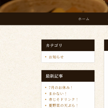
ホーム
カテゴリ
お知らせ
最新記事
7月のお休み！
まかない！
赤じそドリンク！
夏野菜の天ぷら！