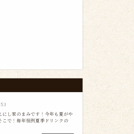
:53
えにし家のまみです！今年も夏がや
️そこで！毎年恒例夏季ドリンクの