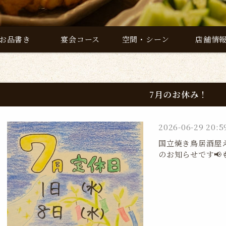
お品書き
宴会コース
空間・シーン
店舗情
7月のお休み！
2026-06-29 20:5
国立焼き鳥居酒屋
のお知らせです📢